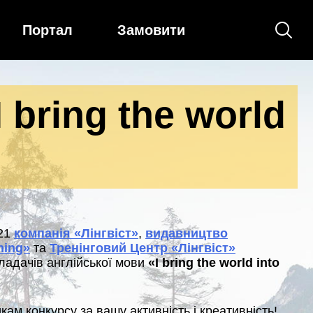
Портал
Замовити
bring the world
021
компанія «Лінгвіст»
,
видавництво
ning»
та
Тренінговий Центр «Лінгвіст»
ладачів англійської мови
«I bring the world into
ам конкурсу за вашу активність і креативність!