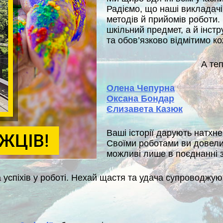
Радіємо, що наші викладачі
методів й прийомів роботи. 
шкільний предмет, а й інст
та обов’язково відмітимо к
А теп
Олена Чепурна
Оксана Бондар
Єлизавета Казюк
Ваші історії дарують натхн
Своїми роботами ви довели,
можливі лише в поєднанні 
спіхів у роботі. Нехай щастя та удача супроводжую