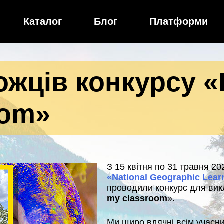
Каталог
Блог
Платформи
жців конкурсу «I 
oom»
З 15 квітня по 31 травня 2
«National Geographic Lear
проводили конкурс для вик
my classroom
».
Ми щиро вдячні всім учасник