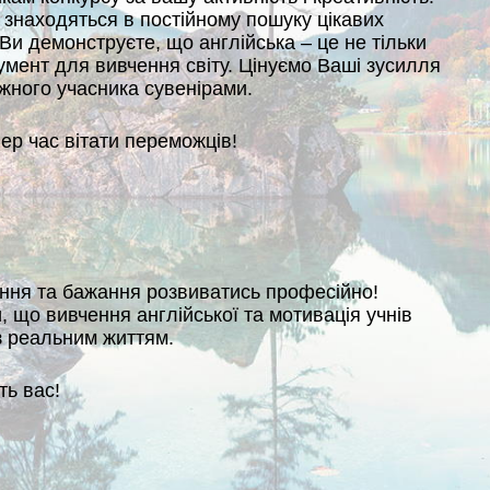
 знаходяться в постійному пошуку цікавих
Ви демонструєте, що англійська – це не тільки
румент для вивчення світу. Цінуємо Ваші зусилля
ожного учасника сувенірами.
ер час вітати переможців!
ення та бажання розвиватись професійно!
 що вивчення англійської та мотивація учнів
з реальним життям.
ть вас!