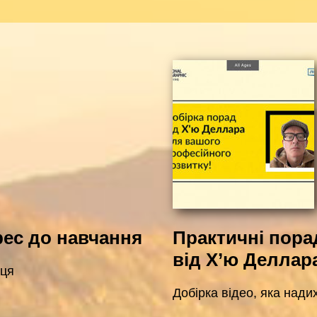
рес до навчання
Практичні пора
від Х’ю Деллар
нця
Добірка відео, яка нади