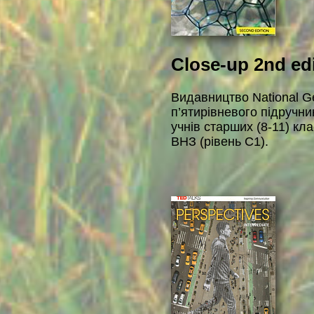
Close-up 2nd ed
Видавництво National G
п’ятирівневого підручни
учнів старших (8-11) кла
ВНЗ (рівень С1).