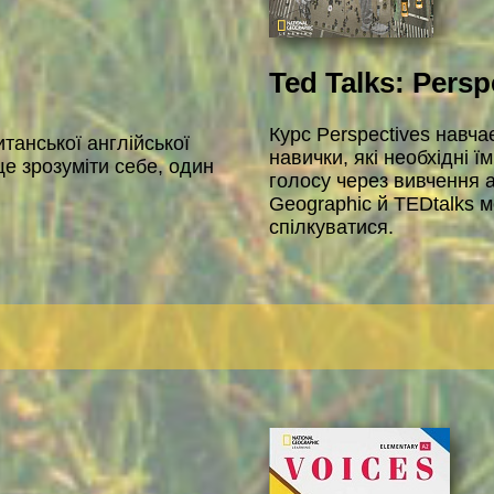
Ted Talks: Persp
Курс Perspectives навча
итанської англійської
навички, які необхідні 
ще зрозуміти себе, один
голосу через вивчення а
Geographic й TEDtalks 
спілкуватися.