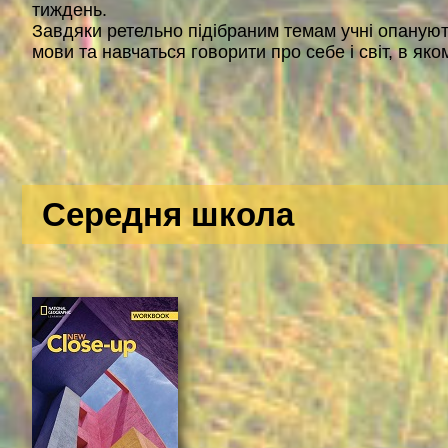
тиждень.
Завдяки ретельно підібраним темам учні опануют
мови та навчаться говорити про себе і світ, в яко
Середня школа