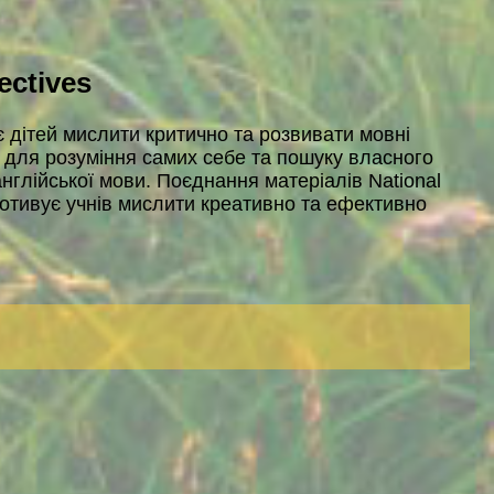
ectives
є дітей мислити критично та розвивати мовні
їм для розуміння самих себе та пошуку власного
нглійської мови. Поєднання матеріалів National
мотивує учнів мислити креативно та ефективно