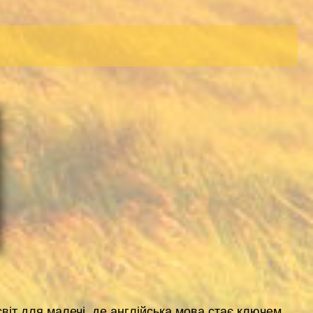
світ для малечі, де англійська мова стає ключем