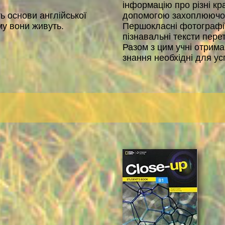
інформацію про різні кра
ь основи англійської
допомогою захоплюючого
му вони живуть.
Першокласні фотографії 
пізнавальні тексти пере
Разом з цим учні отрима
знання необхідні для у