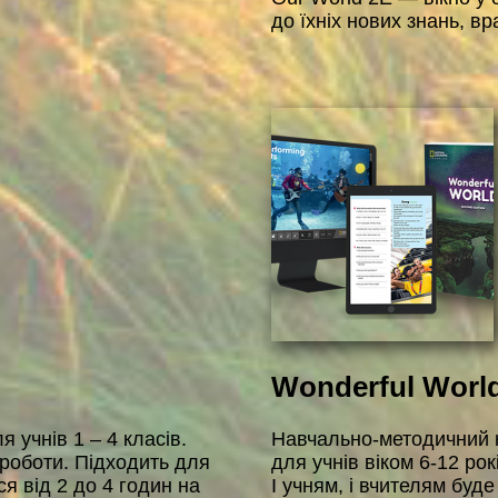
до їхніх нових знань, в
Wonderful Worl
 учнів 1 – 4 класів.
Навчально-методичний к
роботи. Підходить для
для учнів віком 6-12 рок
ся від 2 до 4 годин на
І учням, і вчителям буд