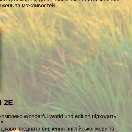
ражень та можливостей. ​
d 2E
омплекс Wonderful World 2nd edition підходить
ів.
е цікаво поєднати вивчення англійської мови та