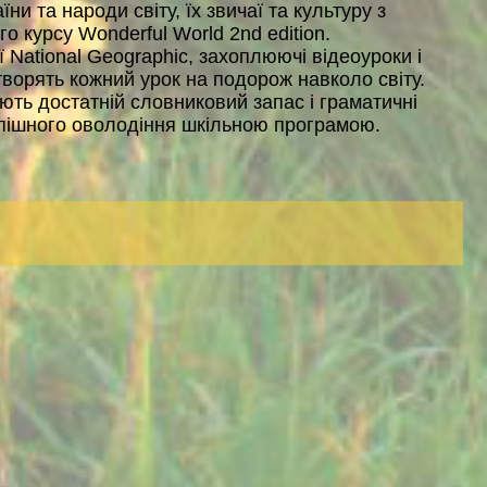
їни та народи світу, їх звичаї та культуру з
 курсу Wonderful World 2nd edition.
National Geographic, захоплюючі відеоуроки і
творять кожний урок на подорож навколо світу.
ють достатній словниковий запас і граматичні
спішного оволодіння шкільною програмою.