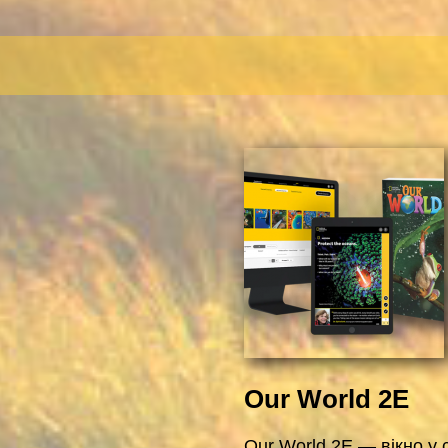
Our World 2E
Our World 2E — вікно у 