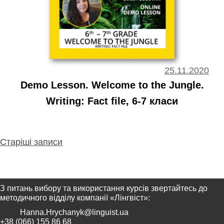
25.11.2020
Demo Lesson. Welcome to the Jungle.
Writing: Fact file, 6-7 класи
Навігація
Старіші записи
за
записами
З питань вибору та використання курсів звертайтесь до
методичного відділу компанії «Лінгвіст»:
Hanna.Hrychanyk@linguist.ua
+38 (066) 155 86 68