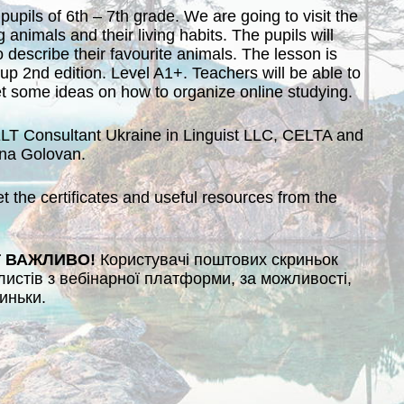
pupils of 6th – 7th grade. We are going to visit the
 animals and their living habits. The pupils will
to describe their favourite animals. The lesson is
p 2nd edition. Level A1+. Teachers will be able to
et some ideas on how to organize online studying.
ELT Consultant Ukraine in Linguist LLC, CELTA and
ana Golovan.
et the certificates and useful resources from the
T ВАЖЛИВО!
Користувачі поштових скриньок
листів з вебінарної платформи, за можливості,
иньки.