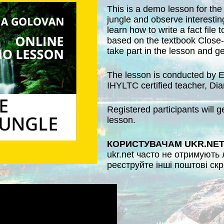
This is a demo lesson for the 
jungle and observe interesting
learn how to write a fact file 
based on the textbook Close-u
take part in the lesson and g
The lesson is conducted by 
IHYLTC certified teacher, Di
Registered participants will g
lesson.
КОРИСТУВАЧАМ UKR.NE
ukr.net часто не отримують 
реєструйте інші поштові скр