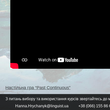
Навігація
Настільна гра “Past Continuous”
записів
З питань вибору та використання курсів звертайтесь до м
Hanna.Hrychanyk@linguist.ua
+38 (066) 155 86 