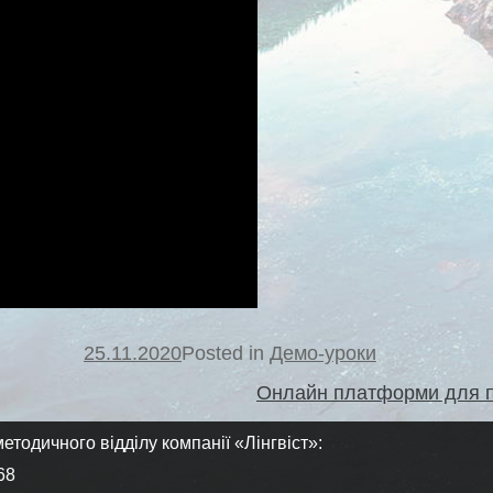
25.11.2020
Posted in
Демо-уроки
Онлайн платформи для під
етодичного відділу компанії «Лінгвіст»:
68