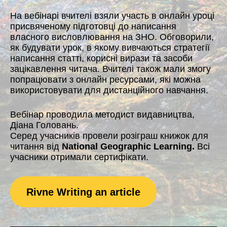
На вебінарі вчителі взяли участь в онлайн уроці
присвяченому підготовці до написання
власного висловлювання на ЗНО. Обговорили,
як будувати урок, в якому вивчаються стратегії
написання статті, корисні вирази та засоби
зацікавлення читача. Вчителі також мали змогу
попрацювати з онлайн ресурсами, які можна
використовувати для дистанційного навчання.
Вебінар проводила методист видавництва,
Діана Головань.
Серед учасників провели розіграш книжок для
читання від
National
Geographic Learning.
Всі
учасники отримали сертифікати.
Rivne Writing an article