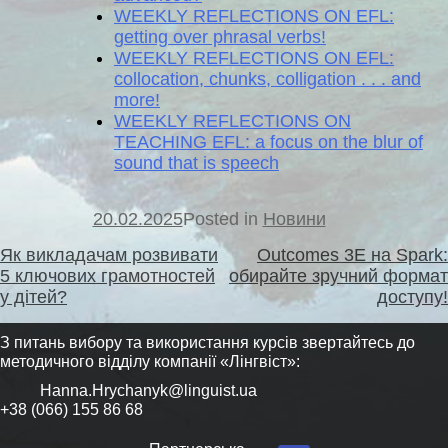
WEEKLY REFLECTIONS ON EFL:
getting over phrasal verbs!
WEEKLY REFLECTIONS ON EFL:
collocation, chunks, colligation . . . and
more!
WEEKLY REFLECTIONS ON
TEACHING EFL: a focus on the blur of
sound that is speech
20.02.2025
Posted in
Новини
Навігація
Як викладачам розвивати
Outcomes 3E на Spark:
записів
5 ключових грамотностей
обирайте зручний формат
у дітей?
доступу!
З питань вибору та використання курсів звертайтесь до
методичного відділу компанії «Лінгвіст»:
Hanna.Hrychanyk@linguist.ua
+38 (066) 155 86 68