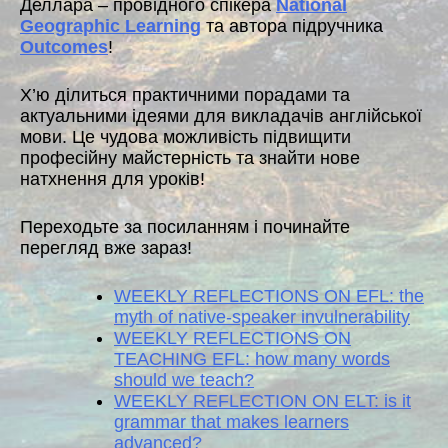
Деллара – провідного спікера
National
Geographic Learning
та автора підручника
Outcomes
!
Х’ю ділиться практичними порадами та
актуальними ідеями для викладачів англійської
мови. Це чудова можливість підвищити
професійну майстерність та знайти нове
натхнення для уроків!
Переходьте за посиланням і починайте
перегляд вже зараз!
WEEKLY REFLECTIONS ON EFL: the
myth of native-speaker invulnerability
WEEKLY REFLECTIONS ON
TEACHING EFL: how many words
should we teach?
WEEKLY REFLECTION ON ELT: is it
grammar that makes learners
advanced?