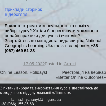
Приклади сторінок
Відеоогляд
Бажаєте отримати консультацію та поміч у
виборі курсу? Хотіли б переглянути можливості
онлайн практики для учнів і вчителів?
Звертайтесь до методиста видавництва National
Geographic Learning Ukraine за телефоном
+38
(067) 469 51 23
17.05.2022
Posted in
Статті
Навігація
Online Lesson. Holidays!
Реєстрація на вебінар
записів
«Better Online Outcomes»
З питань вибору та використання курсів звертайтесь до
методичного відділу компанії «Лінгвіст»:
Hanna.Hrychanyk@linguist.ua
+38 (066) 155 86 68