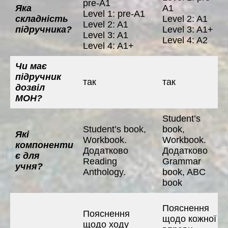
pre-A1
Яка
A1
Level 1: pre-A1
складність
Level 2: A1
Level 2: A1
підручника?
Level 3: A1+
Level 3: A1
Level 4: A2
Level 4: A1+
Чи має
підручник
так
так
дозвіл
МОН?
Student’s
Student’s book,
book,
Які
Workbook.
Workbook.
компоненти
Додатково
Додатково
є для
Reading
Grammar
учня?
Anthology.
book, ABC
book
Пояснення
Пояснення
щодо кожної
щодо ходу