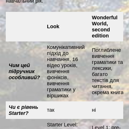
навчальний рік.
Wonderful
World,
Look
second
edition
Комунікативний
Поглиблене
підхід до
вивчення
навчання, 16
граматики та
Чим цей
відео уроків,
лексики,
підручник
вивчення
багато
особливий?
фоніксів,
текстів для
вивчення
читання,
граматики у
окрема книга
віршиках
Чи є рівень
так
ні
Starter?
Starter Level:
Level 1: pre-