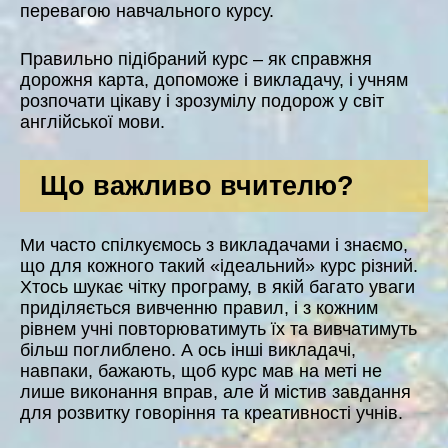
перевагою навчального курсу.
Правильно підібраний курс – як справжня
дорожня карта, допоможе і викладачу, і учням
розпочати цікаву і зрозумілу подорож у світ
англійської мови.
Що важливо вчителю?
Ми часто спілкуємось з викладачами і знаємо,
що для кожного такий «ідеальний» курс різний.
Хтось шукає чітку програму, в якій багато уваги
приділяється вивченню правил, і з кожним
рівнем учні повторюватимуть їх та вивчатимуть
більш поглиблено. А ось інші викладачі,
навпаки, бажають, щоб курс мав на меті не
лише виконання вправ, але й містив завдання
для розвитку говоріння та креативності учнів.