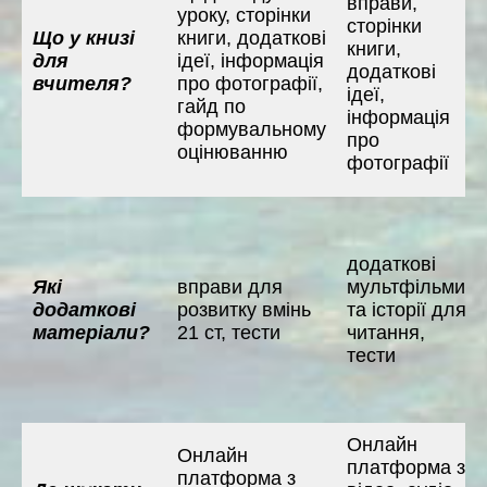
вправи,
уроку, сторінки
сторінки
Що у книзі
книги, додаткові
книги,
для
ідеї, інформація
додаткові
вчителя?
про фотографії,
ідеї,
гайд по
інформація
формувальному
про
оцінюванню
фотографії
додаткові
Які
вправи для
мультфільми
додаткові
розвитку вмінь
та історії для
матеріали?
21 ст, тести
читання,
тести
Онлайн
Онлайн
платформа з
платформа з