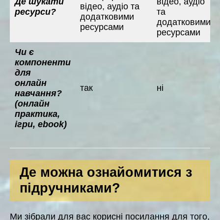
Де шукати
відео, аудіо
відео, аудіо та
ресурси?
та
додатковими
додатковими
ресурсами
ресурсами
Чи є
компоненти
для
онлайн
так
ні
навчання?
(онлайн
практика,
ігри, ebook)
Де можна ознайомитися з
підручниками?
Ми зібрали для вас корисні посилання для того,