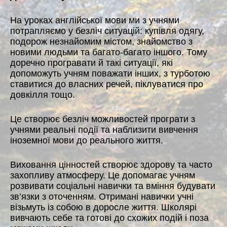
На уроках англійської мови ми з учнями
потрапляємо у безліч ситуацій: купівля одягу,
подорож незнайомим містом, знайомство з
новими людьми та багато-багато іншого. Тому
доречно програвати й такі ситуації, які
допоможуть учням поважати інших, з турботою
ставитися до власних речей, піклуватися про
довкілля тощо.
Це створює безліч можливостей програти з
учнями реальні події та наблизити вивчення
іноземної мови до реального життя.
Виховання цінностей створює здорову та часто
захопливу атмосферу. Це допомагає учням
розвивати соціальні навички та вміння будувати
зв’язки з оточенням. Отримані навички учні
візьмуть із собою в доросле життя. Школярі
вивчають себе та готові до схожих подій і поза