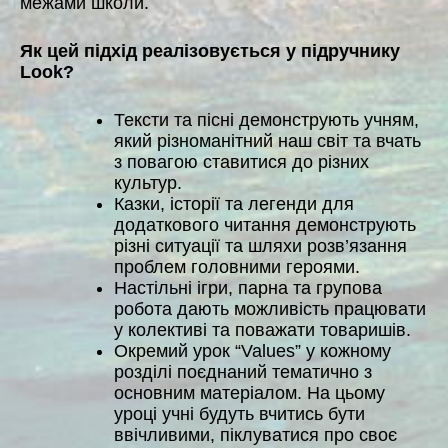
межами школи.
Як цей підхід реалізовується у підручнику
Look
?
Тексти та пісні демонструють учням,
який різноманітний наш світ та вчать
з повагою ставитися до різних
культур.
Казки, історії та легенди для
додаткового читання демонструють
різні ситуації та шляхи розв’язання
проблем головними героями.
Настільні ігри, парна та групова
робота дають можливість працювати
у колективі та поважати товаришів.
Окремий урок “Values” у кожному
розділі поєднаний тематично з
основним матеріалом. На цьому
уроці учні будуть вчитись бути
ввічливими, піклуватися про своє