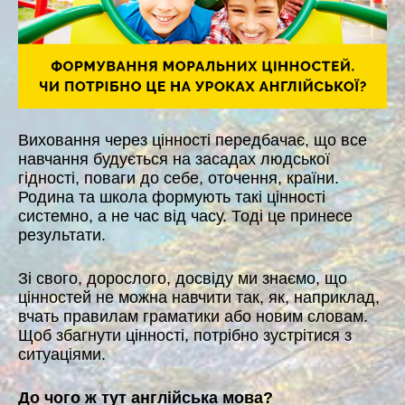
Виховання через цінності передбачає, що все
навчання будується на засадах людської
гідності, поваги до себе, оточення, країни.
Родина та школа формують такі цінності
системно, а не час від часу. Тоді це принесе
результати.
Зі свого, дорослого, досвіду ми знаємо, що
цінностей не можна навчити так, як, наприклад,
вчать правилам граматики або новим словам.
Щоб збагнути цінності, потрібно зустрітися з
ситуаціями.
До чого ж тут англійська мова?