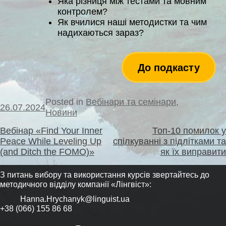
Яка різниця між тестами та мовним
контролем?
Як вчилися наші методистки та чим
надихаються зараз?
До подкасту
Posted in
Вебінари та семінари
,
26.07.2024
Новини
Навігація
Вебінар «Find Your Inner
Топ-10 помилок у
записів
Peace While Leveling Up
спілкуванні з підлітками та
(and Ditch the FOMO)»
як їх виправити
З питань вибору та використання курсів звертайтесь до
методичного відділу компанії «Лінгвіст»:
Hanna.Hrychanyk@linguist.ua
+38 (066) 155 86 68