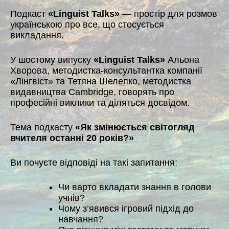
Подкаст
«Linguist Talks»
— простір для розмов
українською про все, що стосується
викладання.
У шостому випуску
«Linguist Talks»
Альона
Хворова, методистка-консультантка компанії
«Лінгвіст» та Тетяна Шелепко, методистка
видавництва Cambridge, говорять про
професійні виклики та діляться досвідом.
Тема подкасту
«Як змінюється світогляд
вчителя останні 20 років?»
Ви почуєте відповіді на такі запитання:
Чи варто вкладати знання в голови
учнів?
Чому з’явився ігровий підхід до
навчання?