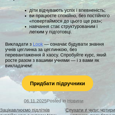
діти відчувають успіх і впевненість;
ви працюєте спокійно, без постійного
«повертаймося до цього ще раз»;
навчання стає структурованим і
легким у підготовці.
Викладати з
Look
— означає будувати знання
учнів цеглинка за цеглинкою, без
перевантаження й хаосу. Спробуйте курс, який
росте разом з вашими учнями — і з вами як
викладачем!
Придбати підручники
06.11.2025
Posted in
Новини
Навігація
Зацікавлюємо підлітків
Слухати ≠ чути: чотири