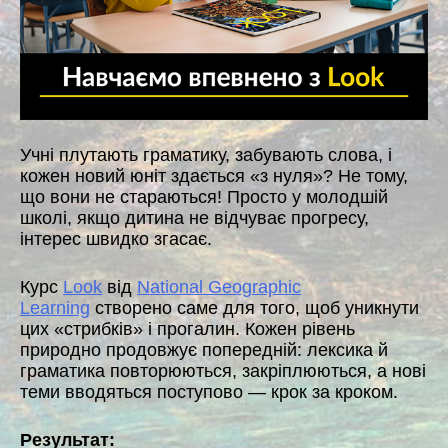
Учні плутають граматику, забувають слова, і
кожен новий юніт здається «з нуля»? Не тому,
що вони не стараються! Просто у молодшій
школі, якщо дитина не відчуває прогресу,
інтерес швидко згасає.
Курс
Look
від
National Geographic
Learning
створено саме для того, щоб уникнути
цих «стрибків» і прогалин. Кожен рівень
природно продовжує попередній: лексика й
граматика повторюються, закріплюються, а нові
теми вводяться поступово — крок за кроком.
Результат: