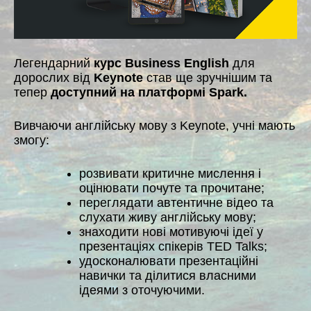
Легендарний
курс Business English
для
дорослих від
Keynote
став ще зручнішим та
тепер
доступний на платформі Spark.
Вивчаючи англійську мову з Keynote, учні мають
змогу:
розвивати критичне мислення і
оцінювати почуте та прочитане;
переглядати автентичне відео та
слухати живу англійську мову;
знаходити нові мотивуючі ідеї у
презентаціях спікерів TED Talks;
удосконалювати презентаційні
навички та ділитися власними
ідеями з оточуючими.