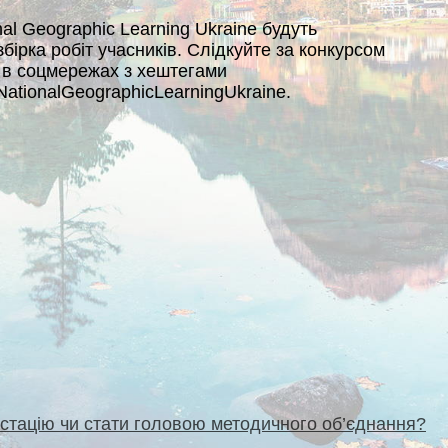
nal Geographic Learning Ukraine будуть
збірка робіт учасників. Слідкуйте за конкурсом
и в соцмережах з хештегами
NationalGeographicLearningUkraine.
естацію чи стати головою методичного об’єднання?