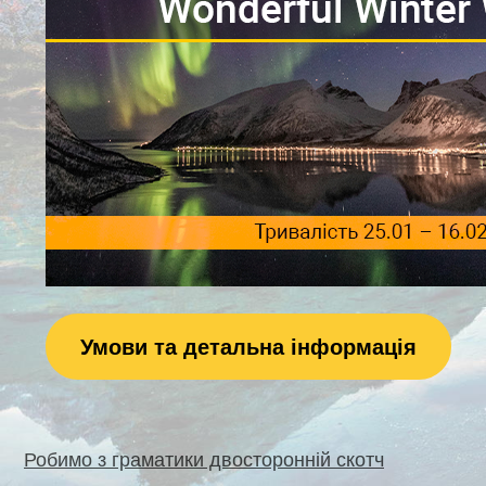
Умови та детальна інформація
Навігація
Робимо з граматики двосторонній скотч
записів