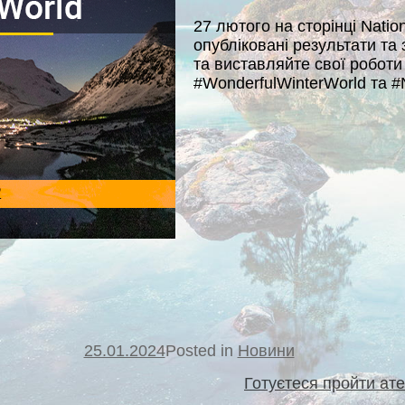
27 лютого на сторінці Natio
опубліковані результати та 
та виставляйте свої робот
#WonderfulWinterWorld та #
25.01.2024
Posted in
Новини
Готуєтеся пройти ат