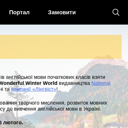
Портал
Замовити
ів англійської мови початкових класів взяти
Wonderful Winter World
видавництва
National
ні та
компанії «Лінгвіст»
!
лювання творчого мислення, розвиток мовних
су до вивчення англійської мови в Україні.
16 лютого.