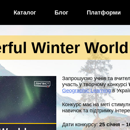
Каталог
Блог
Платформи
ful Winter World
Запрошуємо учнів та вчител
участь у творчому конкурсі
Geographic Learning
в Украї
Конкурс має на меті стиму
навичок та підтримку інтере
Дати конкурсу:
25 січня – 