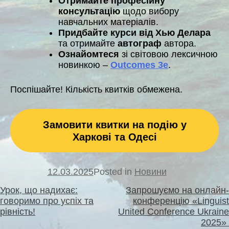
Отримайте професійну
консультацію
щодо вибору
навчальних матеріалів.
Придбайте курси від Хью Делара
та отримайте
автограф
автора.
Ознайомтеся
зі світовою лексичною
новинкою –
Outcomes 3e
.
Поспішайте! Кількість квитків обмежена.
Замовити квитки на подію у
Харкові та Одесі
12.03.2025
Posted in
Новини
Навігація
Урок, що надихає:
Запрошуємо на онлайн-
записів
говоримо про успіх та
конференцію «Linguist
рівність!
United Conference Ukraine
2025» ️