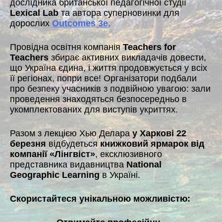
дослідника британської педагогічної студії
Lexical Lab
та автора суперновинки для
дорослих
Outcomes 3e.
Провідна освітня компанія
Teachers for
Teachers
збирає активних викладачів довести,
що Україна єдина, і життя продовжується у всіх
її регіонах, попри все! Організатори подбали
про безпеку учасників з подвійною увагою: зали
проведення знаходяться безпосередньо в
укомплектованих для виступів укриттях.
Разом з лекцією Хью Делара
у Харкові 22
березня
відбудеться
книжковий ярмарок від
компанії «Лінгвіст»
, ексклюзивного
представника видавництва
National
Geographic Learning
в Україні.
Скористайтеся унікальною можливістю: