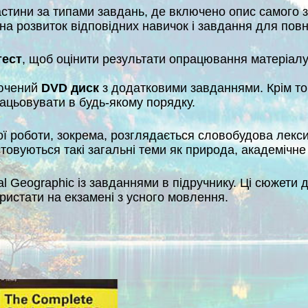
стини за типами завдань, де включено опис самого за
на розвиток відповідних навичок і завдання для пов
тест
, щоб оцінити результати опрацювання матеріалу
лючений
DVD диск
з додатковими завданнями. Крім того
ацьовувати в будь-якому порядку.
вої роботи, зокрема, розглядається словобудова лекс
товуються такі загальні теми як природа, академічне 
al Geographic із завданнями в підручнику. Ці сюжет
истати на екзамені з усного мовлення.