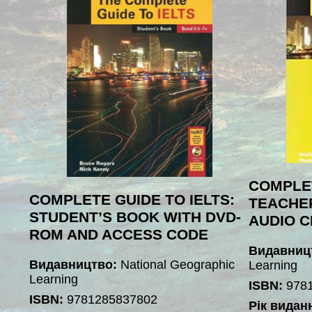
COMPLET
COMPLETE GUIDE TO IELTS:
TEACHE
STUDENT’S BOOK WITH DVD-
AUDIO C
ROM AND ACCESS CODE
Видавниц
Видавництво:
National Geographic
Learning
Learning
ISBN:
978
ISBN:
9781285837802
Рік видан