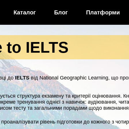
Каталог
Блог
Платформи
 to IELTS
вці до
IELTS
від National Geographic Learning, що пр
ується структура екзамену та критерії оцінювання. К
окреме тренування однієї з навичок: аудіювання, чит
писом тесту та загальними порадами щодо виконання 
проаналізувати рівень підготовки до кожного з чотир