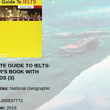
E GUIDE TO IELTS:
R’S BOOK WITH
DS (3)
тво:
National Geographic
1285837772
ня:
2016