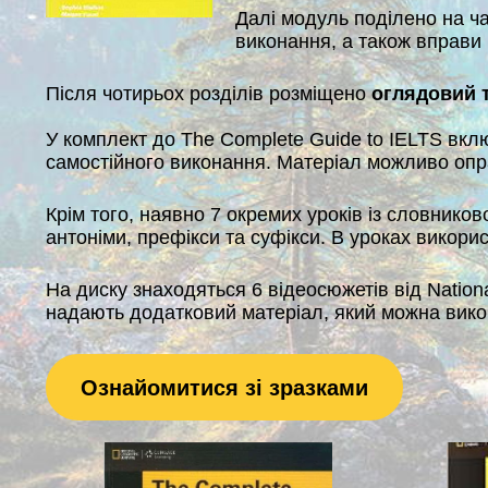
Далі модуль поділено на ча
виконання, а також вправи 
Після чотирьох розділів розміщено
оглядовий 
У комплект до The Complete Guide to IELTS вк
самостійного виконання. Матеріал можливо опр
Крім того, наявно 7 окремих уроків із словнико
антоніми, префікси та суфікси. В уроках викорис
На диску знаходяться 6 відеосюжетів від Nation
надають додатковий матеріал, який можна викор
Ознайомитися зі зразками