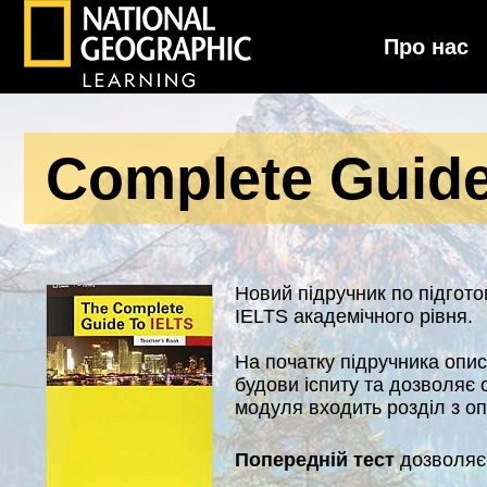
Про нас
National Geographic Learning
Complete Guide
Новий підручник по підгото
IELTS академічного рівня.
На початку підручника опис
будови іспиту та дозволяє 
модуля входить розділ з о
Попередній тест
дозволяє 